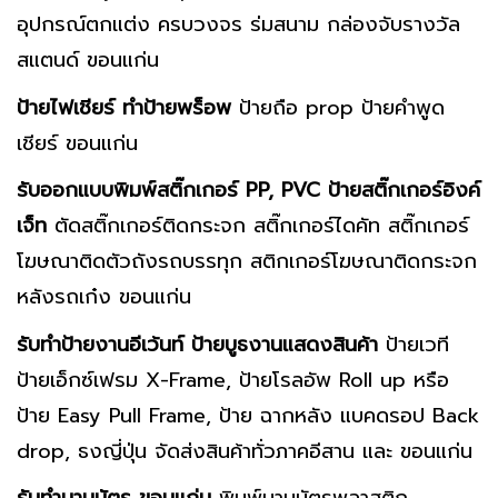
อุปกรณ์ตกแต่ง ครบวงจร ร่มสนาม กล่องจับรางวัล
สแตนด์ ขอนแก่น
ป้ายไฟเชียร์ ทำป้ายพร็อพ
ป้ายถือ prop ป้ายคำพูด
เชียร์ ขอนแก่น
รับออกแบบพิมพ์สติ๊กเกอร์
PP, PVC ป้ายสติ๊กเกอร์อิงค์
เจ็ท
ตัดสติ๊กเกอร์ติดกระจก สติ๊กเกอร์ไดคัท สติ๊กเกอร์
โฆษณาติดตัวถังรถบรรทุก สติกเกอร์โฆษณาติดกระจก
หลังรถเก๋ง ขอนแก่น
รับทำป้ายงานอีเว้นท์ ป้ายบูธงานแสดงสินค้า
ป้ายเวที
ป้ายเอ็กซ์เฟรม X-Frame, ป้ายโรลอัพ Roll up หรือ
ป้าย Easy Pull Frame, ป้าย ฉากหลัง แบคดรอป Back
drop, ธงญี่ปุ่น จัดส่งสินค้าทั่วภาคอีสาน และ ขอนแก่น