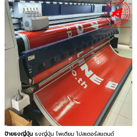
ป้ายธงญี่ปุ่น
ธงญี่ปุ่น โพเดียม โปสเตอร์สแตนด์