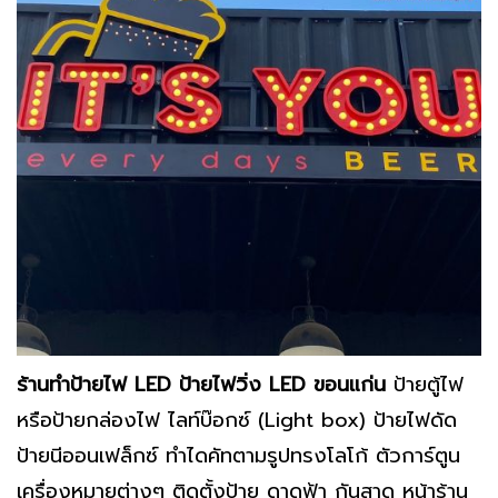
ร้านทำป้ายไฟ LED ป้ายไฟวิ่ง LED ขอนแก่น
ป้ายตู้ไฟ
หรือป้ายกล่องไฟ ไลท์บ๊อกซ์ (Light box) ป้ายไฟดัด
ป้ายนีออนเฟล็กซ์ ทำไดคัทตามรูปทรงโลโก้ ตัวการ์ตูน
เครื่องหมายต่างๆ ติดตั้งป้าย ดาดฟ้า กันสาด หน้าร้าน