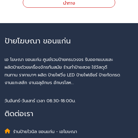
นำทาง
ป้ายโฆษณา ขอนแก่น
เอ โฆษณา ขอนแก่น ศูนย์รวมป้ายครบวงจร รับออกแบบและ
ผลิตป้ายด้วยเครื่องจักรทันสมัย ร้านทำป้ายสวย ใช้วัสดุดี
ทนทาน ราคาเบาๆ ผลิต ป้ายไฟวิ่ง LED ป้ายไฟเชียร์ ป้ายกัดกรด
งานแกะสลัก งานฉลุอักษร อักษรโลห...
วันจันทร์-วันเสาร์ เวลา 08:30-18:00น.
ติดต่อเรา
ร้านป้ายไวนิล ขอนแก่น - เอโฆษณา